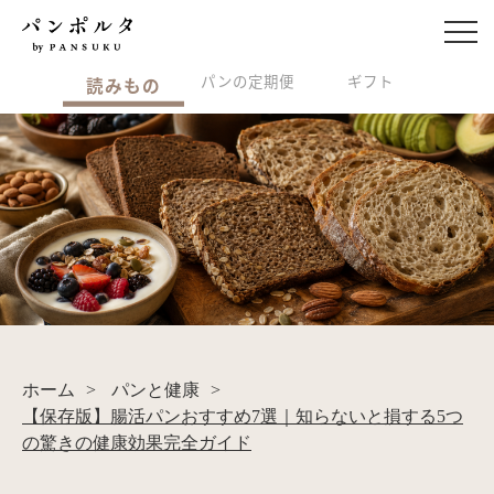
パンの定期便
ギフト
読みもの
ホーム
>
パンと健康
>
【保存版】腸活パンおすすめ7選｜知らないと損する5つ
の驚きの健康効果完全ガイド