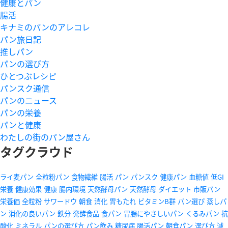
健康とパン
腸活
キナミのパンのアレコレ
パン旅日記
推しパン
パンの選び方
ひとつぶレシピ
パンスク通信
パンのニュース
パンの栄養
パンと健康
わたしの街のパン屋さん
タグクラウド
ライ麦パン
全粒粉パン
食物繊維
腸活
パン
パンスク
健康パン
血糖値
低GI
栄養
健康効果
健康
腸内環境
天然酵母パン
天然酵母
ダイエット
市販パン
栄養価
全粒粉
サワードウ
朝食
消化
胃もたれ
ビタミンB群
パン選び
蒸しパ
ン
消化の良いパン
鉄分
発酵食品
食パン
胃腸にやさしいパン
くるみパン
抗
酸化
ミネラル
パンの選び方
パン飲み
糖尿病
腸活パン
朝食パン
選び方
減