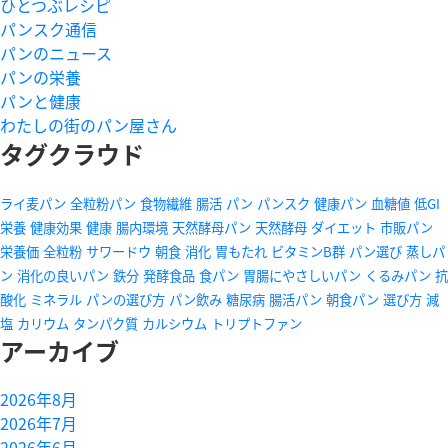
ひとつぶレシピ
パンスク通信
パンのニュース
パンの栄養
パンと健康
わたしの街のパン屋さん
タグクラウド
ライ麦パン
全粒粉パン
食物繊維
腸活
パン
パンスク
健康パン
血糖値
低GI
栄養
健康効果
健康
腸内環境
天然酵母パン
天然酵母
ダイエット
市販パン
栄養価
全粒粉
サワードウ
朝食
消化
胃もたれ
ビタミンB群
パン選び
蒸しパ
ン
消化の良いパン
鉄分
発酵食品
食パン
胃腸にやさしいパン
くるみパン
抗
酸化
ミネラル
パンの選び方
パン飲み
糖尿病
腸活パン
朝食パン
選び方
減
塩
カリウム
タンパク質
カルシウム
トリプトファン
アーカイブ
2026年8月
2026年7月
2026年6月