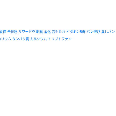
養価
全粒粉
サワードウ
朝食
消化
胃もたれ
ビタミンB群
パン選び
蒸しパン
カリウム
タンパク質
カルシウム
トリプトファン