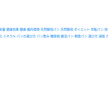
栄養
健康効果
健康
腸内環境
天然酵母パン
天然酵母
ダイエット
市販パン
栄
化
ミネラル
パンの選び方
パン飲み
糖尿病
腸活パン
朝食パン
選び方
減塩