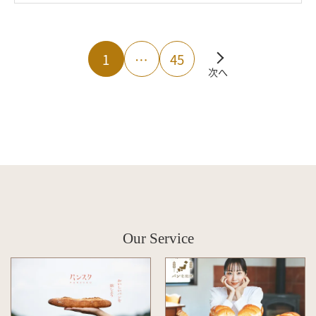
1
…
45
次へ
Our Service