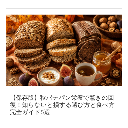
がスタート。パンフォーユーの代表取締役
の矢野 健太が岡山県津山市を訪れ、谷口 圭
三市長を表敬訪問しました。津山市に参加
していただくことになった経緯や、取り組
みへの期待について谷口市長と対談。津山
産小麦をはじめとした、津山市の魅力もお
話していただきました。
【保存版】秋バテパン栄養で驚きの回
復！知らないと損する選び方と食べ方
完全ガイド5選