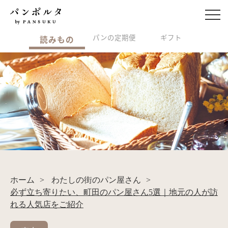
パンの定期便
ギフト
読みもの
ホーム
>
わたしの街のパン屋さん
>
必ず立ち寄りたい、町田のパン屋さん5選｜地元の人が訪
れる人気店をご紹介