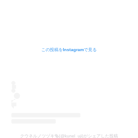
この投稿をInstagramで見る
クウネルノツヅキ🥯(@kunel_uji)がシェアした投稿