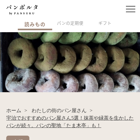
パンの定期便
ギフト
読みもの
ホーム
>
わたしの街のパン屋さん
>
宇治でおすすめのパン屋さん5選！抹茶や緑茶を生かした
パンが続々。パンの聖地「たま木亭」も！