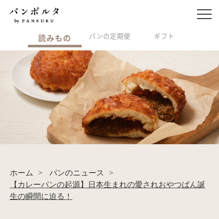
パンの定期便
ギフト
読みもの
ホーム
>
パンのニュース
>
【カレーパンの起源】日本生まれの愛されおやつぱん誕
生の瞬間に迫る！