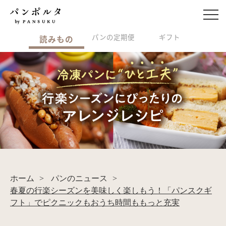
パンの定期便
ギフト
読みもの
ホーム
>
パンのニュース
>
春夏の行楽シーズンを美味しく楽しもう！「パンスクギ
フト」でピクニックもおうち時間ももっと充実