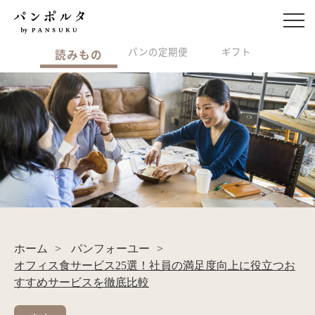
パンの定期便
ギフト
読みもの
ホーム
>
パンフォーユー
>
オフィス食サービス25選！社員の満足度向上に役立つお
すすめサービスを徹底比較