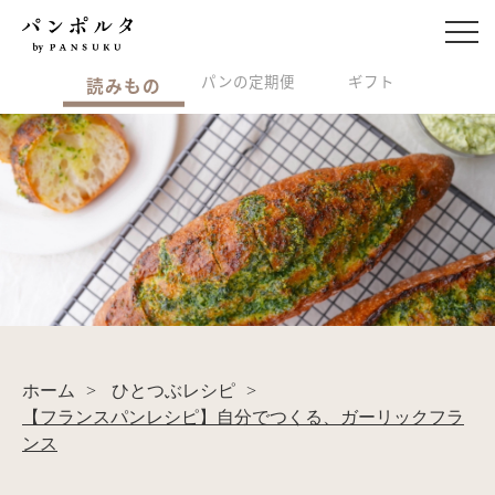
パンの定期便
ギフト
読みもの
ホーム
>
ひとつぶレシピ
>
【フランスパンレシピ】自分でつくる、ガーリックフラ
ンス