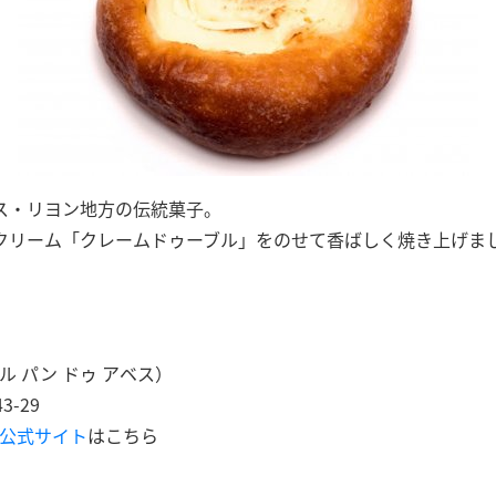
ス・リヨン地方の伝統菓子。
クリーム「クレームドゥーブル」をのせて香ばしく焼き上げま
es（ル パン ドゥ アベス）
-29
s」の公式サイト
はこちら