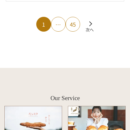
1
…
45
次へ
Our Service