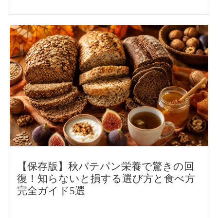
がスタート。パンフォーユーの代表取締役
の矢野 健太が岡山県津山市を訪れ、谷口 圭
三市長を表敬訪問しました。津山市に参加
していただくことになった経緯や、取り組
みへの期待について谷口市長と対談。津山
産小麦をはじめとした、津山市の魅力もお
話していただきました。
【保存版】秋バテパン栄養で驚きの回
復！知らないと損する選び方と食べ方
完全ガイド5選