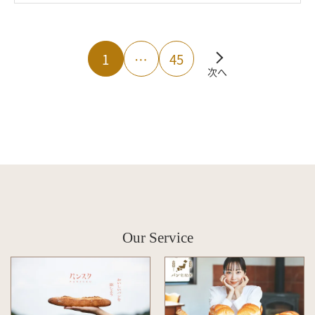
1
…
45
次へ
Our Service