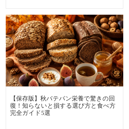
がスタート。パンフォーユーの代表取締役
の矢野 健太が岡山県津山市を訪れ、谷口 圭
三市長を表敬訪問しました。津山市に参加
していただくことになった経緯や、取り組
みへの期待について谷口市長と対談。津山
産小麦をはじめとした、津山市の魅力もお
話していただきました。
【保存版】秋バテパン栄養で驚きの回
復！知らないと損する選び方と食べ方
完全ガイド5選