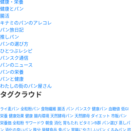
健康・栄養
健康とパン
腸活
キナミのパンのアレコレ
パン旅日記
推しパン
パンの選び方
ひとつぶレシピ
パンスク通信
パンのニュース
パンの栄養
パンと健康
わたしの街のパン屋さん
タグクラウド
ライ麦パン
全粒粉パン
食物繊維
腸活
パン
パンスク
健康パン
血糖値
低GI
栄養
健康効果
健康
腸内環境
天然酵母パン
天然酵母
ダイエット
市販パン
栄養価
全粒粉
サワードウ
朝食
消化
胃もたれ
ビタミンB群
パン選び
蒸しパ
ン
消化の良いパン
鉄分
発酵食品
食パン
胃腸にやさしいパン
くるみパン
抗