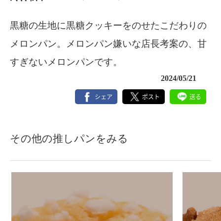
黒糖の生地に黒糖クッキーをのせたこだわりの
メロンパン。メロンパン嫌いな店長考案の、甘
すぎないメロンパンです。
2024/05/21
シェア
ポスト
送る
その他の推しパンをみる