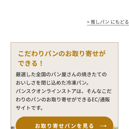
>
推しパン にもどる