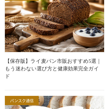
【保存版】ライ麦パン市販おすすめ5選｜
もう迷わない選び方と健康効果完全ガイ
ド
パンスク通信