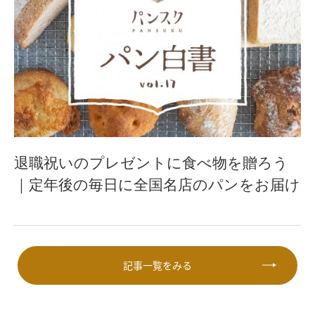
退職祝いのプレゼントに食べ物を贈ろう
｜定年後の毎日に全国名店のパンをお届け
記事一覧をみる