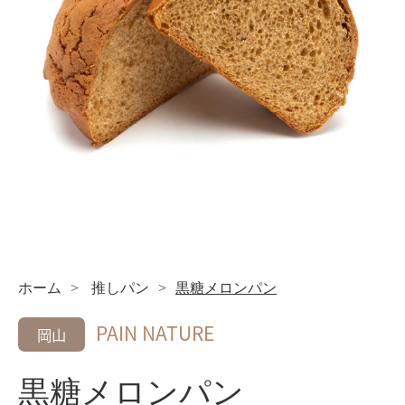
ホーム
>
推しパン
>
黒糖メロンパン
PAIN NATURE
岡山
黒糖メロンパン